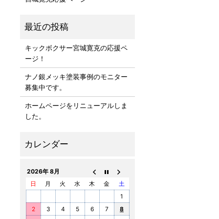
キックボクサー宮城寛克の応援ペ
ージ！
ナノ銀メッキ塗装事例のモニター
募集中です。
ホームページをリニューアルしま
した。
2026年 8月
日
月
火
水
木
金
土
1
2
3
4
5
6
7
8