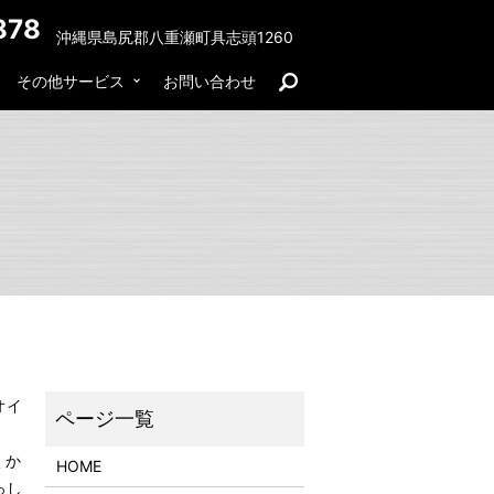
878
沖縄県島尻郡八重瀬町具志頭1260
その他サービス
お問い合わせ
search
オイ
くか
HOME
っし