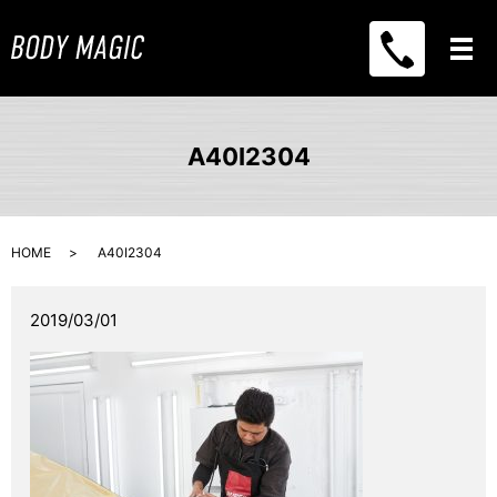
メ
A40I2304
HOME
A40I2304
2019/03/01