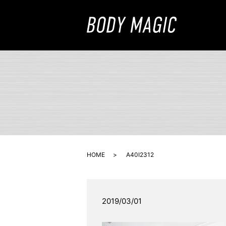
HOME
A40I2312
2019/03/01