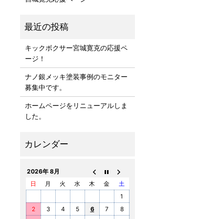
キックボクサー宮城寛克の応援ペ
ージ！
ナノ銀メッキ塗装事例のモニター
募集中です。
ホームページをリニューアルしま
した。
2026年 8月
日
月
火
水
木
金
土
1
2
3
4
5
6
7
8