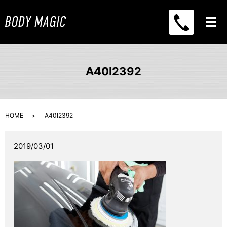
メ
A40I2392
HOME
A40I2392
2019/03/01