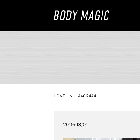
HOME
A40I2444
2019/03/01