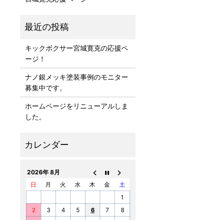
キックボクサー宮城寛克の応援ペ
ージ！
ナノ銀メッキ塗装事例のモニター
募集中です。
ホームページをリニューアルしま
した。
2026年 8月
日
月
火
水
木
金
土
1
2
3
4
5
6
7
8