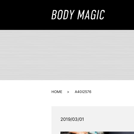
HOME
A40I2576
2019/03/01