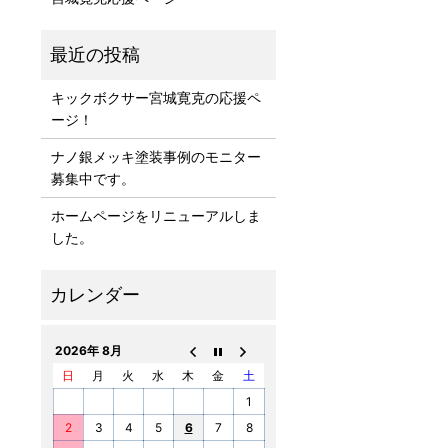
キックボクサー宮城寛克の応援ペ
ージ！
ナノ銀メッキ塗装事例のモニター
募集中です。
ホームページをリニューアルしま
した。
2026年 8月
日
月
火
水
木
金
土
1
2
3
4
5
6
7
8