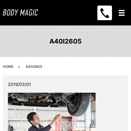
メ
A40I2605
HOME
A40I2605
2019/03/01