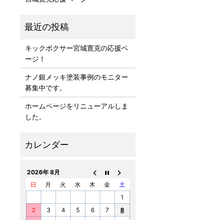
キックボクサー宮城寛克の応援ペ
ージ！
ナノ銀メッキ塗装事例のモニター
募集中です。
ホームページをリニューアルしま
した。
2026年 8月
日
月
火
水
木
金
土
1
2
3
4
5
6
7
8