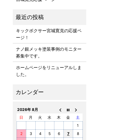
キックボクサー宮城寛克の応援ペ
ージ！
ナノ銀メッキ塗装事例のモニター
募集中です。
ホームページをリニューアルしま
した。
2026年 8月
日
月
火
水
木
金
土
1
2
3
4
5
6
7
8