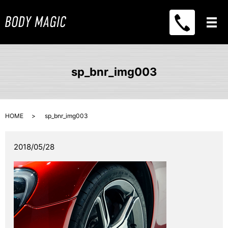
メ
sp_bnr_img003
HOME
sp_bnr_img003
2018/05/28